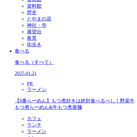
資料館
歴史
とやまの花
神社・寺
展望台
夜景
街歩き
食べる
食べる
（すべて）
2025.01.21
PR
ラーメン
【8番らーめん】もつ煮好きは絶対食べるべし！野菜牛
もつ煮らーめん&牛もつ煮唐麺
カフェ
ランチ
ラーメン