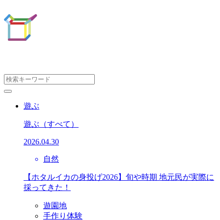
遊ぶ
遊ぶ
（すべて）
2026.04.30
自然
【ホタルイカの身投げ2026】旬や時期 地元民が実際に
採ってきた！
遊園地
手作り体験