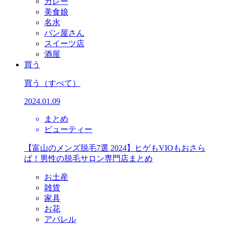
カレー
美食娘
名水
パン屋さん
スイーツ店
酒屋
買う
買う
（すべて）
2024.01.09
まとめ
ビューティー
【富山のメンズ脱毛7選 2024】ヒゲもVIOもおさら
ば！男性の脱毛サロン専門店まとめ
お土産
雑貨
家具
お花
アパレル