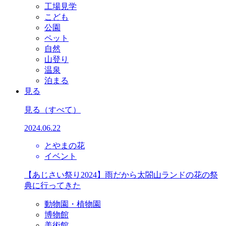
工場見学
こども
公園
ペット
自然
山登り
温泉
泊まる
見る
見る
（すべて）
2024.06.22
とやまの花
イベント
【あじさい祭り2024】雨だから太閤山ランドの花の祭
典に行ってきた
動物園・植物園
博物館
美術館