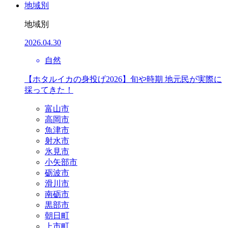
地域別
地域別
2026.04.30
自然
【ホタルイカの身投げ2026】旬や時期 地元民が実際に
採ってきた！
富山市
高岡市
魚津市
射水市
氷見市
小矢部市
砺波市
滑川市
南砺市
黒部市
朝日町
上市町