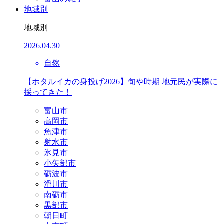
地域別
地域別
2026.04.30
自然
【ホタルイカの身投げ2026】旬や時期 地元民が実際に
採ってきた！
富山市
高岡市
魚津市
射水市
氷見市
小矢部市
砺波市
滑川市
南砺市
黒部市
朝日町