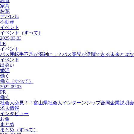
雑貨
家具
お花
アパレル
不動産
イベント
イベント
（すべて）
2025.03.03
PR
イベント
バス運転手不足が深刻に！？バス業界が活躍できる未来とはな
イベント
出会い
婚活
働く
働く
（すべて）
2022.09.03
PR
働く
社会人必見！！富山県社会人インターンシップ合同企業説明会
求人情報
インタビュー
お金
まとめ
まとめ
（すべて）