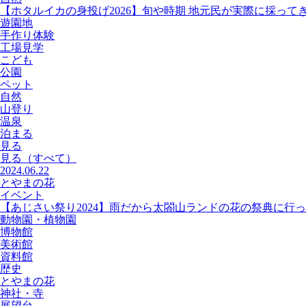
【ホタルイカの身投げ2026】旬や時期 地元民が実際に採って
遊園地
手作り体験
工場見学
こども
公園
ペット
自然
山登り
温泉
泊まる
見る
見る
（すべて）
2024.06.22
とやまの花
イベント
【あじさい祭り2024】雨だから太閤山ランドの花の祭典に行
動物園・植物園
博物館
美術館
資料館
歴史
とやまの花
神社・寺
展望台