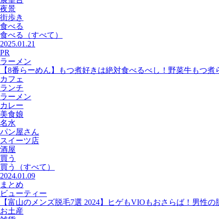
夜景
街歩き
食べる
食べる
（すべて）
2025.01.21
PR
ラーメン
【8番らーめん】もつ煮好きは絶対食べるべし！野菜牛もつ煮
カフェ
ランチ
ラーメン
カレー
美食娘
名水
パン屋さん
スイーツ店
酒屋
買う
買う
（すべて）
2024.01.09
まとめ
ビューティー
【富山のメンズ脱毛7選 2024】ヒゲもVIOもおさらば！男性
お土産