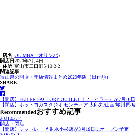
店名
OLIMBA（オリンバ
）
開店日
2020年7月4日
住所
富山市二口町5-10-2-2
関連記事
富山県の開店・閉店情報まとめ2020年版（日付順）
SHARE
【開店】FEILER FACTORY OUTLET（フェイラー）が7月
【閉店】ホットヨガスタジオ センティア 太郎丸/山室/城川原/
おすすめ記事
Recommended
2021.02.14
開店・閉店
【開店】シャトレーゼ 射水小杉店が3月19日にオープン予定
2020.03.22