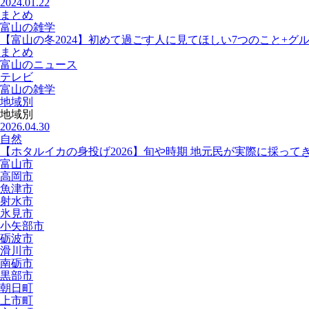
2024.01.22
まとめ
富山の雑学
【富山の冬2024】初めて過ごす人に見てほしい7つのこと+グ
まとめ
富山のニュース
テレビ
富山の雑学
地域別
地域別
2026.04.30
自然
【ホタルイカの身投げ2026】旬や時期 地元民が実際に採って
富山市
高岡市
魚津市
射水市
氷見市
小矢部市
砺波市
滑川市
南砺市
黒部市
朝日町
上市町