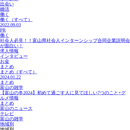
出会い
婚活
働く
働く
（すべて）
2022.09.03
PR
働く
社会人必見！！富山県社会人インターンシップ合同企業説明会
が面白い！
求人情報
インタビュー
お金
まとめ
まとめ
（すべて）
2024.01.22
まとめ
富山の雑学
【富山の冬2024】初めて過ごす人に見てほしい7つのこと+グ
ルメ情報
まとめ
富山のニュース
テレビ
富山の雑学
地域別
地域別