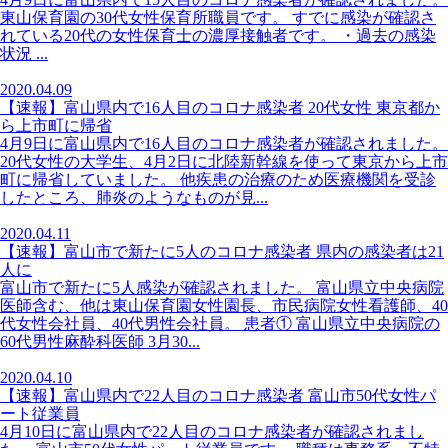
東山保育園の30代女性保育所職員です。 すでに感染が確認さ
れている20代の女性保育士の濃厚接触者です。 ・過去の感染
状況 ...
2020.04.09
【速報】富山県内で16人目のコロナ感染者 20代女性 東京都か
ら上市町に帰省
4月9日に富山県内で16人目のコロナ感染者が確認されました。
20代女性の大学生、4月2日に北陸新幹線を使って東京から上市
町に帰省していました。 他疾患の治療のため医療機関を受診
したところ、肺炎のようなものが見...
2020.04.11
【速報】富山市で新たに5人のコロナ感染者 県内の感染者は21
人に
富山市で新たに5人感染が確認されました。 富山県立中央病院
医師含む、他は東山保育園女性園長、市民病院女性看護師、40
代女性会社員、40代男性会社員。 患者① 富山県立中央病院の
60代男性麻酔科医師 3月30...
2020.04.10
【速報】富山県内で22人目のコロナ感染者 富山市50代女性パ
ート従業員
4月10日に富山県内で22人目のコロナ感染者が確認されまし