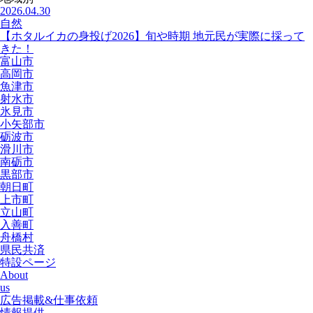
2026.04.30
自然
【ホタルイカの身投げ2026】旬や時期 地元民が実際に採って
きた！
富山市
高岡市
魚津市
射水市
氷見市
小矢部市
砺波市
滑川市
南砺市
黒部市
朝日町
上市町
立山町
入善町
舟橋村
県民共済
特設ページ
About
us
広告掲載&仕事依頼
情報提供