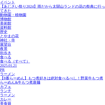
イベント
【あじさい祭り2024】雨だから太閤山ランドの花の祭典に行っ
てきた
動物園・植物園
博物館
美術館
資料館
歴史
とやまの花
神社・寺
展望台
夜景
街歩き
食べる
食べる
（すべて）
2025.01.21
PR
ラーメン
【8番らーめん】もつ煮好きは絶対食べるべし！野菜牛もつ煮
らーめん&牛もつ煮唐麺
カフェ
ランチ
ラーメン
カレー
美食娘