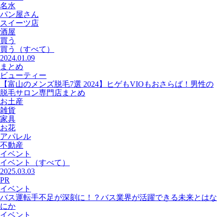
名水
パン屋さん
スイーツ店
酒屋
買う
買う
（すべて）
2024.01.09
まとめ
ビューティー
【富山のメンズ脱毛7選 2024】ヒゲもVIOもおさらば！男性の
脱毛サロン専門店まとめ
お土産
雑貨
家具
お花
アパレル
不動産
イベント
イベント
（すべて）
2025.03.03
PR
イベント
バス運転手不足が深刻に！？バス業界が活躍できる未来とはな
にか
イベント