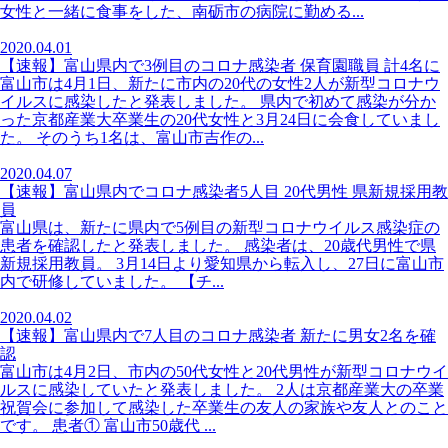
女性と一緒に食事をした、南砺市の病院に勤める...
2020.04.01
【速報】富山県内で3例目のコロナ感染者 保育園職員 計4名に
富山市は4月1日、新たに市内の20代の女性2人が新型コロナウ
イルスに感染したと発表しました。 県内で初めて感染が分か
った京都産業大卒業生の20代女性と3月24日に会食していまし
た。 そのうち1名は、富山市吉作の...
2020.04.07
【速報】富山県内でコロナ感染者5人目 20代男性 県新規採用教
員
富山県は、新たに県内で5例目の新型コロナウイルス感染症の
患者を確認したと発表しました。 感染者は、20歳代男性で県
新規採用教員。 3月14日より愛知県から転入し、27日に富山市
内で研修していました。 【チ...
2020.04.02
【速報】富山県内で7人目のコロナ感染者 新たに男女2名を確
認
富山市は4月2日、市内の50代女性と20代男性が新型コロナウイ
ルスに感染していたと発表しました。 2人は京都産業大の卒業
祝賀会に参加して感染した卒業生の友人の家族や友人とのこと
です。 患者① 富山市50歳代 ...