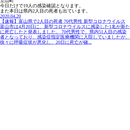
立山町
今日だけで19人の感染確認となります。
また本日は県内2人目の死者も出ています。
2020.04.20
【速報】富山県で2人目の死者 70代男性 新型コロナウイルス
富山市は4月20日に、新型コロナウイルスに感染した1名が新た
に死亡したと発表しました。 70代男性で、県内51人目の感染
者となっており、感染症指定医療機関に入院していましたが、
徐々に呼吸症状が悪化し、20日に死亡が確...