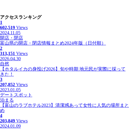
アクセスランキング
1
602,519
Views
2024.11.05
開店・閉店
富山県の開店・閉店情報まとめ2024年版（日付順）
2
313,151
Views
2026.04.30
自然
【ホタルイカの身投げ2026】旬や時期 地元民が実際に採って
きた！
3
207,852
Views
2023.01.05
デートスポット
泊まる
【富山のラブホテル2023】清潔感あって女性に人気の場所まと
め
4
203,849
Views
2024.01.09