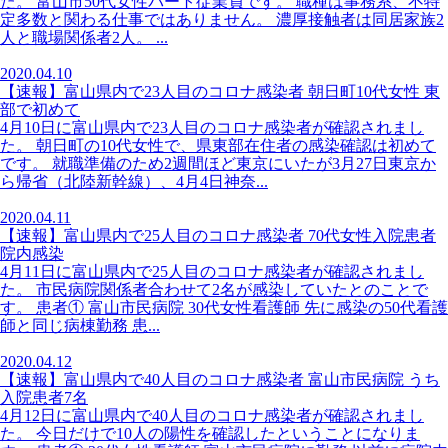
た。 富山市50代女性パート従業員です。 職種は事務系、不特
定多数と関わる仕事ではありません。 濃厚接触者は同居家族2
人と職場関係者2人。 ...
2020.04.10
【速報】富山県内で23人目のコロナ感染者 朝日町10代女性 東
部で初めて
4月10日に富山県内で23人目のコロナ感染者が確認されまし
た。 朝日町の10代女性で、県東部在住者の感染確認は初めて
です。 就職準備のため2週間ほど東京にいたが3月27日東京か
ら帰省（北陸新幹線）、4月4日神奈...
2020.04.11
【速報】富山県内で25人目のコロナ感染者 70代女性入院患者
院内感染
4月11日に富山県内で25人目のコロナ感染者が確認されまし
た。 市民病院関係者合わせて2名が感染していたとのことで
す。 患者① 富山市民病院 30代女性看護師 先に感染の50代看護
師と同じ病棟勤務 患...
2020.04.12
【速報】富山県内で40人目のコロナ感染者 富山市民病院 うち
入院患者7名
4月12日に富山県内で40人目のコロナ感染者が確認されまし
た。 今日だけで10人の陽性を確認したということになりま