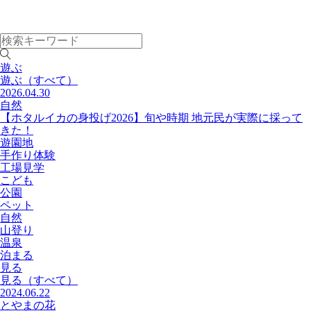
遊ぶ
遊ぶ
（すべて）
2026.04.30
自然
【ホタルイカの身投げ2026】旬や時期 地元民が実際に採って
きた！
遊園地
手作り体験
工場見学
こども
公園
ペット
自然
山登り
温泉
泊まる
見る
見る
（すべて）
2024.06.22
とやまの花