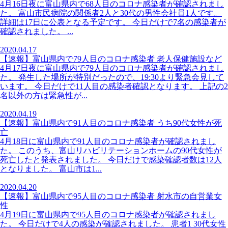
4月16日夜に富山県内で68人目のコロナ感染者が確認されまし
た。 富山市民病院の関係者2人と30代の男性会社員1人です。
詳細は17日に公表となる予定です。 今日だけで7名の感染者が
確認されました。 ...
2020.04.17
【速報】富山県内で79人目のコロナ感染者 老人保健施設など
4月17日夜に富山県内で79人目のコロナ感染者が確認されまし
た。 発生した場所が特別だったので、19:30より緊急会見して
います。 今日だけで11人目の感染者確認となります。 上記の2
名以外の方は緊急性が...
2020.04.19
【速報】富山県内で91人目のコロナ感染者 うち90代女性が死
亡
4月18日に富山県内で91人目のコロナ感染者が確認されまし
た。 このうち、富山リハビリテーションホームの90代女性が
死亡したと発表されました。 今日だけで感染確認者数は12人
となりました。 富山市は1...
2020.04.20
【速報】富山県内で95人目のコロナ感染者 射水市の自営業女
性
4月19日に富山県内で95人目のコロナ感染者が確認されまし
た。 今日だけで4人の感染が確認されました。 患者1 30代女性