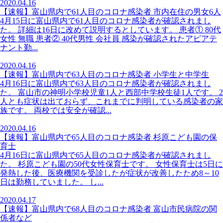
2020.04.16
【速報】富山県内で61人目のコロナ感染者 市内在住の男女6人
4月15日に富山県内で61人目のコロナ感染者が確認されまし
た。 詳細は16日に改めて説明するとしています。 患者① 80代
女性 無職 患者② 40代男性 会社員 感染が確認されたアピアテ
ナント勤...
2020.04.16
【速報】富山県内で63人目のコロナ感染者 小学生と中学生
4月16日に富山県内で63人目のコロナ感染者が確認されまし
た。 富山市の神明小学校児童1人と西部中学校生徒1人です。 2
人とも症状は出ておらず、これまでに判明している感染者の家
族です。 両校では安全が確認...
2020.04.16
【速報】富山県内で65人目のコロナ感染者 杉原こども園の保
育士
4月16日に富山県内で65人目のコロナ感染者が確認されまし
た。 杉原こども園の50代女性保育士です。 女性保育士は5日に
発熱した後、医療機関を受診したが症状が改善したため8～10
日は勤務していました。 し...
2020.04.17
【速報】富山県内で68人目のコロナ感染者 富山市民病院の関
係者など