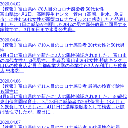
2020.04.02
【速報】富山県内で8人目のコロナ感染者 50代女性
富山県は4月2日、高岡厚生センター管内（高岡、射水、氷見
市）に住む50代女性が新型コロナウイルスに感染したと発表し
ました。 1日に感染が判明した20代の男性新任教員と同居する
家族です。 3月30日まで氷見公共職...
2020.04.04
【速報】富山県内で10人目のコロナ感染者 20代女性と50代男
性
4月4日に富山県内で新たに2人の陽性確認されました。 富山市
の20代女性と50代男性。 患者① 富山市20代女性 焼肉キング二
口店の飲食店定員 京都産業大学の卒業生ら3人が利用した飲食
店 患者② ...
2020.04.06
【速報】富山県内で11人目のコロナ感染者 最初の検査で陰性
も陽性に
4月6日に富山県内で新たに1人の陽性確認されました。 40歳代
東山保育園保育士。 3月28日に感染者の20代保育士（3人目）
と飲食していました。 4月1日に濃厚接触者として検査した際
は陰性でしたが、翌日に...
2020.04.07
【速報】富山県内で12人目のコロナ感染者 20代男性会社員