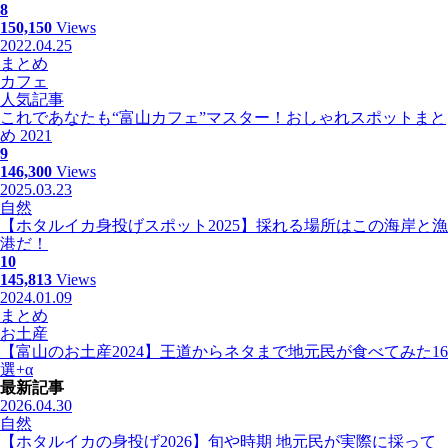
8
150,150
Views
2022.04.25
まとめ
カフェ
人気記事
これであなたも“富山カフェ”マスター！おしゃれスポットまと
め 2021
9
146,300
Views
2025.03.23
自然
【ホタルイカ身投げスポット2025】採れる場所はこの海岸と漁
港だ！
10
145,813
Views
2024.01.09
まとめ
お土産
【富山のお土産2024】王道からネタまで地元民が食べてみた16
選+α
最新記事
2026.04.30
自然
【ホタルイカの身投げ2026】旬や時期 地元民が実際に採って