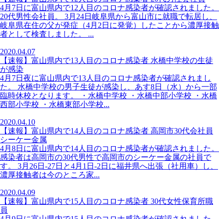
4月7日に富山県内で12人目のコロナ感染者が確認されました。
20代男性会社員。 3月24日岐阜県から富山市に就職で転居し、
岐阜県在住の父が発症（4月2日に発覚）したことから濃厚接触
者として検査しました。 ...
2020.04.07
【速報】富山県内で13人目のコロナ感染者 水橋中学校の生徒
が感染
4月7日夜に富山県内で13人目のコロナ感染者が確認されまし
た。 水橋中学校の男子生徒が感染し、あす8日（水）から一部
臨時休校となります。 ・水橋中学校 ・水橋中部小学校 ・水橋
西部小学校 ・水橋東部小学校...
2020.04.10
【速報】富山県内で14人目のコロナ感染者 高岡市30代会社員
シーケー金属
4月8日に富山県内で14人目のコロナ感染者が確認されました。
感染者は高岡市の30代男性で高岡市のシーケー金属の社員で
す。 3月26日‐27日と4月1日‐2日に福井県へ出張（社用車）し、
濃厚接触者は今のところ家...
2020.04.09
【速報】富山県内で15人目のコロナ感染者 30代女性保育所職
員
4月9日に富山県内で15人目のコロナ感染者が確認されました。