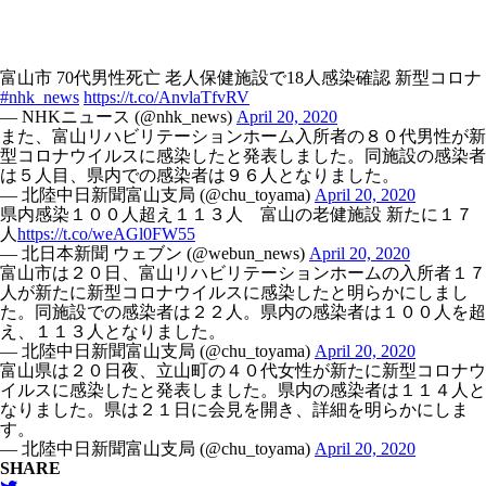
富山市 70代男性死亡 老人保健施設で18人感染確認 新型コロナ
#nhk_news
https://t.co/AnvlaTfvRV
— NHKニュース (@nhk_news)
April 20, 2020
また、富山リハビリテーションホーム入所者の８０代男性が新
型コロナウイルスに感染したと発表しました。同施設の感染者
は５人目、県内での感染者は９６人となりました。
— 北陸中日新聞富山支局 (@chu_toyama)
April 20, 2020
県内感染１００人超え１１３人 富山の老健施設 新たに１７
人
https://t.co/weAGl0FW55
— 北日本新聞 ウェブン (@webun_news)
April 20, 2020
富山市は２０日、富山リハビリテーションホームの入所者１７
人が新たに新型コロナウイルスに感染したと明らかにしまし
た。同施設での感染者は２２人。県内の感染者は１００人を超
え、１１３人となりました。
— 北陸中日新聞富山支局 (@chu_toyama)
April 20, 2020
富山県は２０日夜、立山町の４０代女性が新たに新型コロナウ
イルスに感染したと発表しました。県内の感染者は１１４人と
なりました。県は２１日に会見を開き、詳細を明らかにしま
す。
— 北陸中日新聞富山支局 (@chu_toyama)
April 20, 2020
SHARE