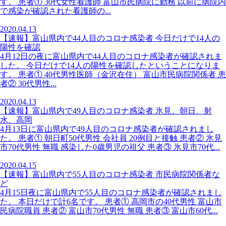
す。 患者① 30代女性看護師 富山市民病院に勤務 以前に病院内
で感染が確認された看護師の...
2020.04.13
【速報】富山県内で44人目のコロナ感染者 今日だけで14人の
陽性を確認
4月12日の夜に富山県内で44人目のコロナ感染者が確認されま
した。 今日だけで14人の陽性を確認したということになりま
す。 患者① 40代男性医師（金沢在住） 富山市民病院関係者 患
者② 30代男性...
2020.04.13
【速報】富山県内で49人目のコロナ感染者 氷見、朝日、射
水、高岡
4月13日に富山県内で49人目のコロナ感染者が確認されまし
た。 患者① 朝日町50代男性 会社員 20例目と接触 患者② 氷見
市70代男性 無職 感染した0歳男児の祖父 患者③ 氷見市70代...
2020.04.15
【速報】富山県内で55人目のコロナ感染者 市民病院関係者な
ど
4月15日夜に富山県内で55人目のコロナ感染者が確認されまし
た。 本日だけで計6名です。 患者① 高岡市の40代男性 富山市
民病院職員 患者② 富山市70代男性 無職 患者③ 富山市60代...