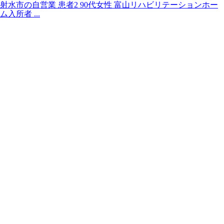
射水市の自営業 患者2 90代女性 富山リハビリテーションホー
ム入所者 ...