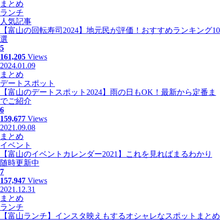
まとめ
ランチ
人気記事
【富山の回転寿司2024】地元民が評価！おすすめランキング10
選
5
161,205
Views
2024.01.09
まとめ
デートスポット
【富山のデートスポット2024】雨の日もOK！最新から定番ま
でご紹介
6
159,677
Views
2021.09.08
まとめ
イベント
【富山のイベントカレンダー2021】これを見ればまるわかり
随時更新中
7
157,947
Views
2021.12.31
まとめ
ランチ
【富山ランチ】インスタ映えもするオシャレなスポットまとめ