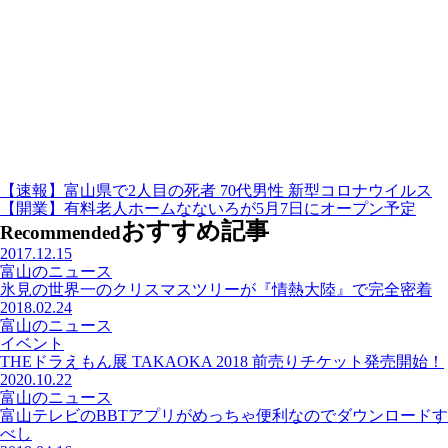
【速報】富山県で2人目の死者 70代男性 新型コロナウイルス
【開業】有料老人ホームなないろが5月7日にオープン予定
おすすめ記事
Recommended
2017.12.15
富山のニュース
氷見の世界一のクリスマスツリーが『情熱大陸』で完全密着
2018.02.24
富山のニュース
イベント
THEドラえもん展 TAKAOKA 2018 前売りチケット発売開始！
2020.10.22
富山のニュース
富山テレビのBBTアプリがめっちゃ便利なのでダウンロードす
べし