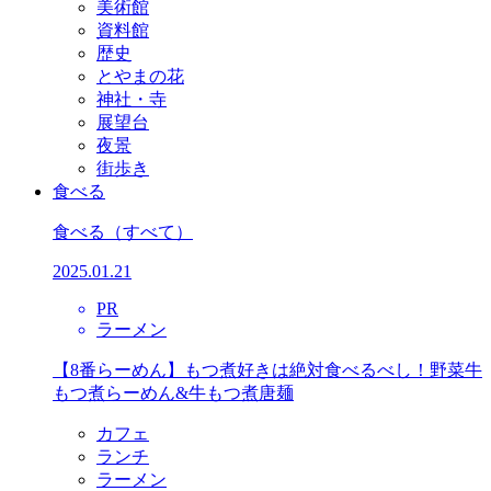
美術館
資料館
歴史
とやまの花
神社・寺
展望台
夜景
街歩き
食べる
食べる
（すべて）
2025.01.21
PR
ラーメン
【8番らーめん】もつ煮好きは絶対食べるべし！野菜牛
もつ煮らーめん&牛もつ煮唐麺
カフェ
ランチ
ラーメン