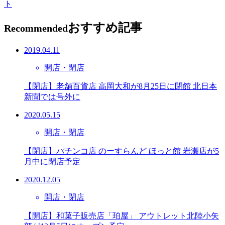
ト
おすすめ記事
Recommended
2019.04.11
開店・閉店
【閉店】老舗百貨店 高岡大和が8月25日に閉館 北日本
新聞では号外に
2020.05.15
開店・閉店
【閉店】パチンコ店 のーすらんど ほっと館 岩瀬店が5
月中に閉店予定
2020.12.05
開店・閉店
【開店】和菓子販売店「珀屋」 アウトレット北陸小矢