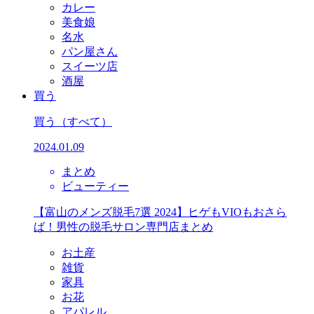
カレー
美食娘
名水
パン屋さん
スイーツ店
酒屋
買う
買う
（すべて）
2024.01.09
まとめ
ビューティー
【富山のメンズ脱毛7選 2024】ヒゲもVIOもおさら
ば！男性の脱毛サロン専門店まとめ
お土産
雑貨
家具
お花
アパレル