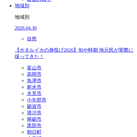
地域別
地域別
2026.04.30
自然
【ホタルイカの身投げ2026】旬や時期 地元民が実際に
採ってきた！
富山市
高岡市
魚津市
射水市
氷見市
小矢部市
砺波市
滑川市
南砺市
黒部市
朝日町