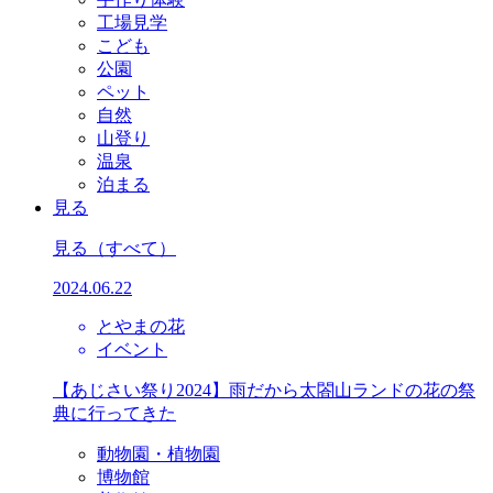
工場見学
こども
公園
ペット
自然
山登り
温泉
泊まる
見る
見る
（すべて）
2024.06.22
とやまの花
イベント
【あじさい祭り2024】雨だから太閤山ランドの花の祭
典に行ってきた
動物園・植物園
博物館