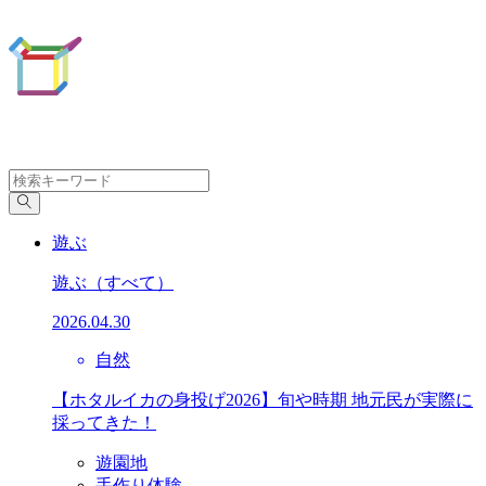
遊ぶ
遊ぶ
（すべて）
2026.04.30
自然
【ホタルイカの身投げ2026】旬や時期 地元民が実際に
採ってきた！
遊園地
手作り体験