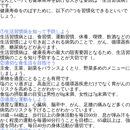
なんといっても健康長寿を妨げる大きな要因は『生活習慣病』
です。
健康寿命をのばすために、以下の7つを習慣化できるといいで
しょう。
①生活習慣病を知って予防しよう
生活習慣病とは、食習慣、運動習慣、休養、喫煙、飲酒などの
生活習慣により引き起こされる病気のことで、がん、循環器疾
患、糖尿病などがあります。
生活習慣病は、健康長寿の最大の阻害要因となるため、生活習
慣病のことを知り予防することが大切です（。
②適切な食生活を目指そう
主食、主菜、副菜をバランスよくとり、野菜多めのメニューに
しましょう。
果物を適度にとることも有用です。
塩のとり過ぎは、高血圧による循環器疾患だけでなく胃がんの
リスクを高めることがわかっています。
食塩の摂取量の目安は男性が8g未満、女性は7g未満です。
③適度な運動をしよう
適度な運動は、心臓病、脳卒中、がん、足腰の痛みなど多くの
病気のリスクを下げることがわかっています。
18歳～64歳は、歩行以上の身体活動を毎日60分、息が弾み汗を
かく程度の運動を毎週60分行うことを目標に、65歳以上は、強
度を問わず、毎日40分の身体活動が適切です。