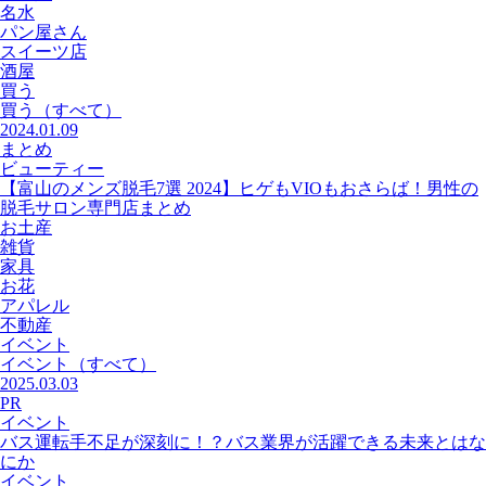
名水
パン屋さん
スイーツ店
酒屋
買う
買う
（すべて）
2024.01.09
まとめ
ビューティー
【富山のメンズ脱毛7選 2024】ヒゲもVIOもおさらば！男性の
脱毛サロン専門店まとめ
お土産
雑貨
家具
お花
アパレル
不動産
イベント
イベント
（すべて）
2025.03.03
PR
イベント
バス運転手不足が深刻に！？バス業界が活躍できる未来とはな
にか
イベント