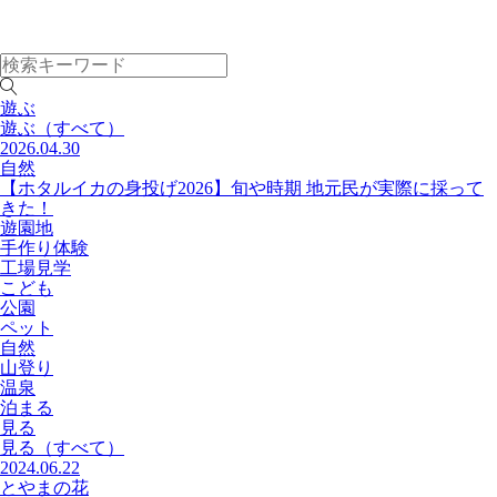
遊ぶ
遊ぶ
（すべて）
2026.04.30
自然
【ホタルイカの身投げ2026】旬や時期 地元民が実際に採って
きた！
遊園地
手作り体験
工場見学
こども
公園
ペット
自然
山登り
温泉
泊まる
見る
見る
（すべて）
2024.06.22
とやまの花