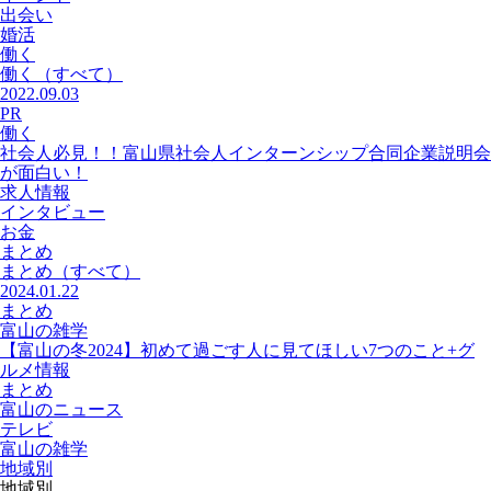
出会い
婚活
働く
働く
（すべて）
2022.09.03
PR
働く
社会人必見！！富山県社会人インターンシップ合同企業説明会
が面白い！
求人情報
インタビュー
お金
まとめ
まとめ
（すべて）
2024.01.22
まとめ
富山の雑学
【富山の冬2024】初めて過ごす人に見てほしい7つのこと+グ
ルメ情報
まとめ
富山のニュース
テレビ
富山の雑学
地域別
地域別