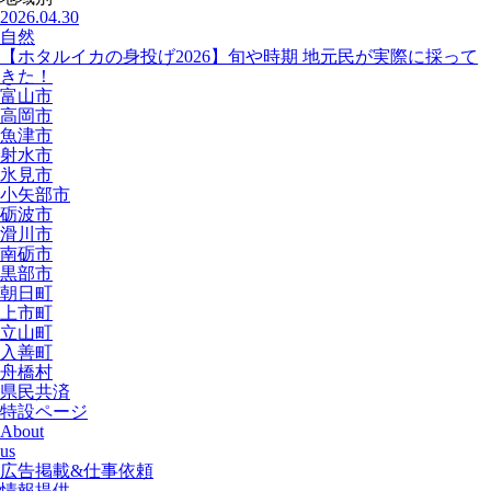
2026.04.30
自然
【ホタルイカの身投げ2026】旬や時期 地元民が実際に採って
きた！
富山市
高岡市
魚津市
射水市
氷見市
小矢部市
砺波市
滑川市
南砺市
黒部市
朝日町
上市町
立山町
入善町
舟橋村
県民共済
特設ページ
About
us
広告掲載&仕事依頼
情報提供