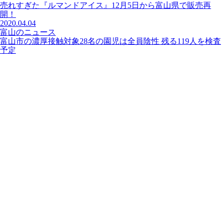
売れすぎた『ルマンドアイス』12月5日から富山県で販売再
開！
2020.04.04
富山のニュース
富山市の濃厚接触対象28名の園児は全員陰性 残る119人を検査
予定