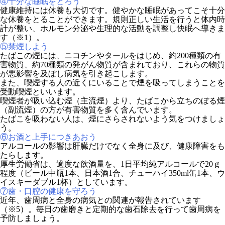
④十分な睡眠をとろう
健康維持には休養も大切です。健やかな睡眠があってこそ十分
な休養をとることができます。規則正しい生活を行うと体内時
計が整い、ホルモン分泌や生理的な活動を調整し快眠へ導きま
す（※1）。
⑤禁煙しよう
たばこの煙には、ニコチンやタールをはじめ、約200種類の有
害物質、約70種類の発がん物質が含まれており、これらの物質
が悪影響を及ぼし病気を引き起こします。
また、喫煙する人の近くにいることで煙を吸ってしまうことを
受動喫煙といいます。
喫煙者が吸い込む煙（主流煙）より、たばこから立ちのぼる煙
（副流煙）の方が有害物質を多く含んでいます。
たばこを吸わない人は、煙にさらされないよう気をつけましょ
う。
⑥お酒と上手につきあおう
アルコールの影響は肝臓だけでなく全身に及び、健康障害をも
たらします。
厚生労働省は、適度な飲酒量を、1日平均純アルコールで20ｇ
程度（ビール中瓶1本、日本酒1合、チューハイ350ml缶1本、ウ
イスキーダブル1杯）としています。
⑦歯・口腔の健康を守ろう
近年、歯周病と全身の病気との関連が報告されています
（※5）。毎日の歯磨きと定期的な歯石除去を行って歯周病を
予防しましょう。