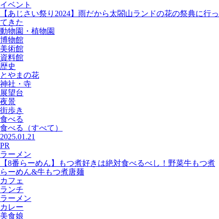
イベント
【あじさい祭り2024】雨だから太閤山ランドの花の祭典に行っ
てきた
動物園・植物園
博物館
美術館
資料館
歴史
とやまの花
神社・寺
展望台
夜景
街歩き
食べる
食べる
（すべて）
2025.01.21
PR
ラーメン
【8番らーめん】もつ煮好きは絶対食べるべし！野菜牛もつ煮
らーめん&牛もつ煮唐麺
カフェ
ランチ
ラーメン
カレー
美食娘