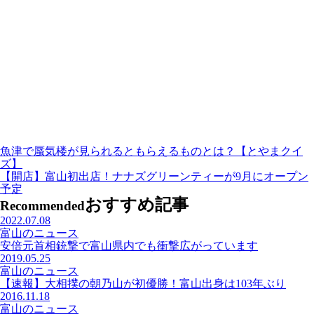
魚津で蜃気楼が見られるともらえるものとは？【とやまクイ
ズ】
【開店】富山初出店！ナナズグリーンティーが9月にオープン
予定
おすすめ記事
Recommended
2022.07.08
富山のニュース
安倍元首相銃撃で富山県内でも衝撃広がっています
2019.05.25
富山のニュース
【速報】大相撲の朝乃山が初優勝！富山出身は103年ぶり
2016.11.18
富山のニュース