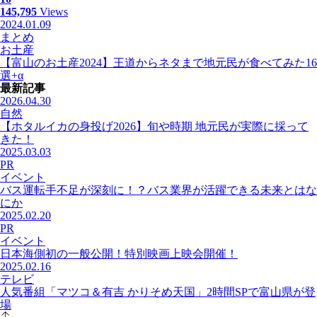
145,795
Views
2024.01.09
まとめ
お土産
【富山のお土産2024】王道からネタまで地元民が食べてみた16
選+α
最新記事
2026.04.30
自然
【ホタルイカの身投げ2026】旬や時期 地元民が実際に採って
きた！
2025.03.03
PR
イベント
バス運転手不足が深刻に！？バス業界が活躍できる未来とはな
にか
2025.02.20
PR
イベント
日本海側初の一般公開！特別映画上映会開催！
2025.02.16
テレビ
人気番組「マツコ＆有吉 かりそめ天国」2時間SPで富山県が登
場