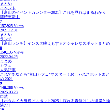
まとめ
イベント
【富山のイベントカレンダー2021】これを見ればまるわかり
随時更新中
7
157,925
Views
2021.12.31
まとめ
ランチ
【富山ランチ】インスタ映えもするオシャレなスポットまとめ
8
150,135
Views
2022.04.25
まとめ
カフェ
人気記事
これであなたも“富山カフェ”マスター！おしゃれスポットまと
め 2021
9
146,266
Views
2025.03.23
自然
【ホタルイカ身投げスポット2025】採れる場所はこの海岸と漁
港だ！
10