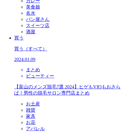
カレー
美食娘
名水
パン屋さん
スイーツ店
酒屋
買う
買う
（すべて）
2024.01.09
まとめ
ビューティー
【富山のメンズ脱毛7選 2024】ヒゲもVIOもおさら
ば！男性の脱毛サロン専門店まとめ
お土産
雑貨
家具
お花
アパレル