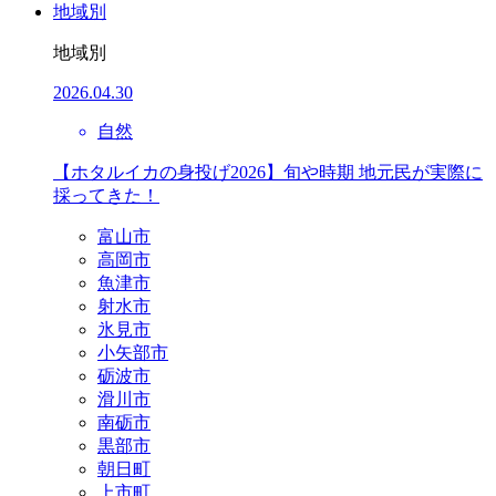
地域別
地域別
2026.04.30
自然
【ホタルイカの身投げ2026】旬や時期 地元民が実際に
採ってきた！
富山市
高岡市
魚津市
射水市
氷見市
小矢部市
砺波市
滑川市
南砺市
黒部市
朝日町
上市町