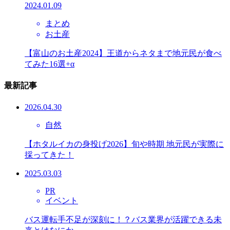
2024.01.09
まとめ
お土産
【富山のお土産2024】王道からネタまで地元民が食べ
てみた16選+α
最新記事
2026.04.30
自然
【ホタルイカの身投げ2026】旬や時期 地元民が実際に
採ってきた！
2025.03.03
PR
イベント
バス運転手不足が深刻に！？バス業界が活躍できる未