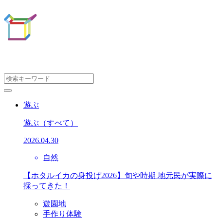
遊ぶ
遊ぶ
（すべて）
2026.04.30
自然
【ホタルイカの身投げ2026】旬や時期 地元民が実際に
採ってきた！
遊園地
手作り体験