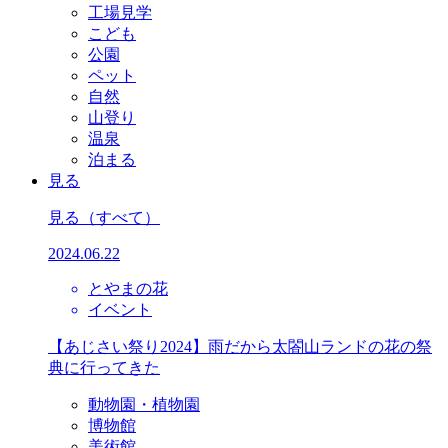
工場見学
こども
公園
ペット
自然
山登り
温泉
泊まる
見る
見る
（すべて）
2024.06.22
とやまの花
イベント
【あじさい祭り2024】雨だから太閤山ランドの花の祭
典に行ってきた
動物園・植物園
博物館
美術館