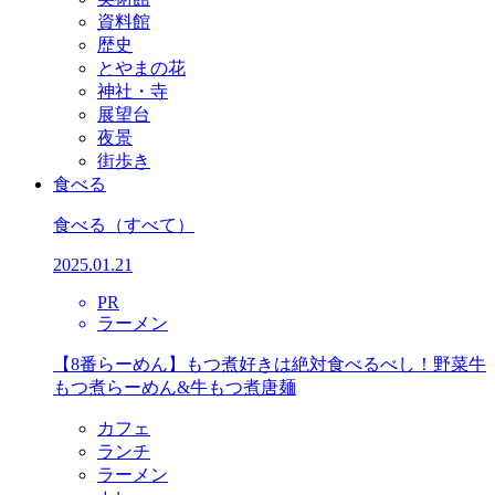
資料館
歴史
とやまの花
神社・寺
展望台
夜景
街歩き
食べる
食べる
（すべて）
2025.01.21
PR
ラーメン
【8番らーめん】もつ煮好きは絶対食べるべし！野菜牛
もつ煮らーめん&牛もつ煮唐麺
カフェ
ランチ
ラーメン