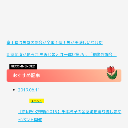
富山県は魚屋の割合が全国１位！魚が美味しいわけだ
期待に胸が膨らむ もみじ姫とは一体!?第29回「銅像評論会」
RECOMMENDED
おすすめ記事
2019.06.11
イベント
【御印祭 弥栄節2019】千本格子の金屋町を踊り流します
イベント開催