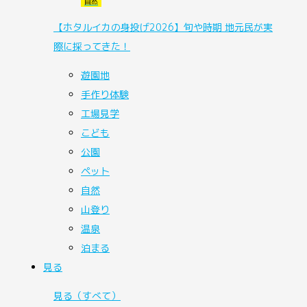
自然
【ホタルイカの身投げ2026】旬や時期 地元民が実
際に採ってきた！
遊園地
手作り体験
工場見学
こども
公園
ペット
自然
山登り
温泉
泊まる
見る
見る
（すべて）