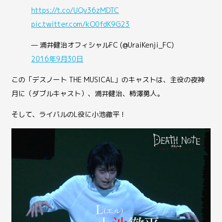
https://t.co/UQv36zMDTC
pic.twitter.com/kO0fdK9G23
— 浦井健治オフィシャルFC (@UraiKenji_FC)
2016年9月30日
この「デスノート THE MUSICAL」のキャストは、主役の夜神
月に（ダブルキャスト）、浦井健治、柿澤勇人。
そして、ライバルのL役に小池徹平！