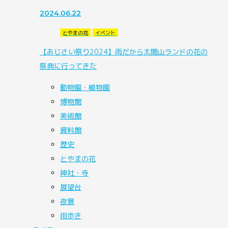
2024.06.22
とやまの花
イベント
【あじさい祭り2024】雨だから太閤山ランドの花の
祭典に行ってきた
動物園・植物園
博物館
美術館
資料館
歴史
とやまの花
神社・寺
展望台
夜景
街歩き