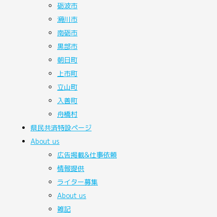
砺波市
滑川市
南砺市
黒部市
朝日町
上市町
立山町
入善町
舟橋村
県民共済
特設ページ
About
us
広告掲載&仕事依頼
情報提供
ライター募集
About us
雑記