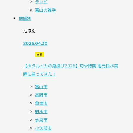
テレビ
富山の雑学
地域別
地域別
2026.04.30
自然
【ホタルイカの身投げ2026】旬や時期 地元民が実
際に採ってきた！
富山市
高岡市
魚津市
射水市
氷見市
小矢部市