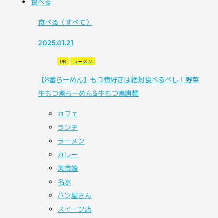
食べる
食べる
（すべて）
2025.01.21
PR
ラーメン
【8番らーめん】もつ煮好きは絶対食べるべし！野菜
牛もつ煮らーめん&牛もつ煮唐麺
カフェ
ランチ
ラーメン
カレー
美食娘
名水
パン屋さん
スイーツ店