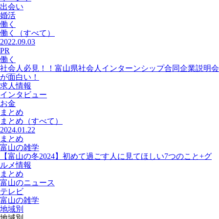
出会い
婚活
働く
働く
（すべて）
2022.09.03
PR
働く
社会人必見！！富山県社会人インターンシップ合同企業説明会
が面白い！
求人情報
インタビュー
お金
まとめ
まとめ
（すべて）
2024.01.22
まとめ
富山の雑学
【富山の冬2024】初めて過ごす人に見てほしい7つのこと+グ
ルメ情報
まとめ
富山のニュース
テレビ
富山の雑学
地域別
地域別