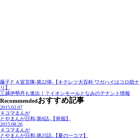
藤子ＦＡ宣言隊-第22弾-【キテレツ大百科 ワガハイはコロ助ナ
リ】
三越伊勢丹も進出！？イオンモールとなみのテナント情報
おすすめ記事
Recommended
2015.02.07
４コマまんが
とやまんが日和-第8話-【発掘】
2015.08.26
４コマまんが
とやまんが日和-第25話-【夏の一コマ】