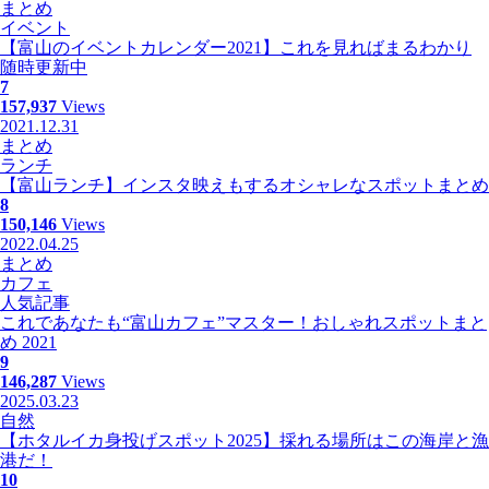
まとめ
イベント
【富山のイベントカレンダー2021】これを見ればまるわかり
随時更新中
7
157,937
Views
2021.12.31
まとめ
ランチ
【富山ランチ】インスタ映えもするオシャレなスポットまとめ
8
150,146
Views
2022.04.25
まとめ
カフェ
人気記事
これであなたも“富山カフェ”マスター！おしゃれスポットまと
め 2021
9
146,287
Views
2025.03.23
自然
【ホタルイカ身投げスポット2025】採れる場所はこの海岸と漁
港だ！
10