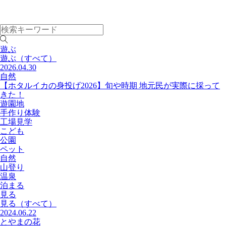
遊ぶ
遊ぶ
（すべて）
2026.04.30
自然
【ホタルイカの身投げ2026】旬や時期 地元民が実際に採って
きた！
遊園地
手作り体験
工場見学
こども
公園
ペット
自然
山登り
温泉
泊まる
見る
見る
（すべて）
2024.06.22
とやまの花