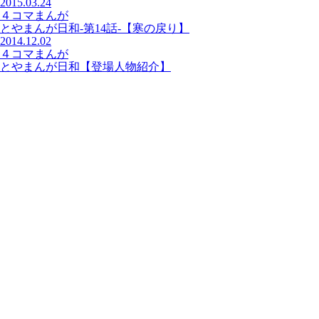
2015.03.24
４コマまんが
とやまんが日和-第14話-【寒の戻り】
2014.12.02
４コマまんが
とやまんが日和【登場人物紹介】