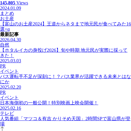
145,805
Views
2024.01.09
まとめ
お土産
【富山のお土産2024】王道からネタまで地元民が食べてみた16
選+α
最新記事
2026.04.30
自然
【ホタルイカの身投げ2026】旬や時期 地元民が実際に採って
きた！
2025.03.03
PR
イベント
バス運転手不足が深刻に！？バス業界が活躍できる未来とはな
にか
2025.02.20
PR
イベント
日本海側初の一般公開！特別映画上映会開催！
2025.02.16
テレビ
人気番組「マツコ＆有吉 かりそめ天国」2時間SPで富山県が登
場