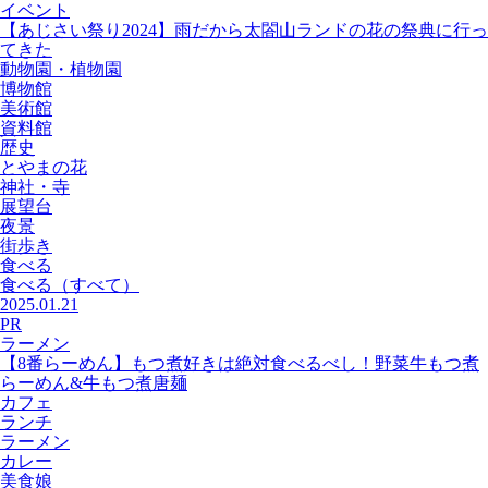
イベント
【あじさい祭り2024】雨だから太閤山ランドの花の祭典に行っ
てきた
動物園・植物園
博物館
美術館
資料館
歴史
とやまの花
神社・寺
展望台
夜景
街歩き
食べる
食べる
（すべて）
2025.01.21
PR
ラーメン
【8番らーめん】もつ煮好きは絶対食べるべし！野菜牛もつ煮
らーめん&牛もつ煮唐麺
カフェ
ランチ
ラーメン
カレー
美食娘