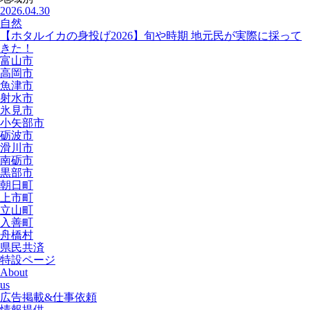
2026.04.30
自然
【ホタルイカの身投げ2026】旬や時期 地元民が実際に採って
きた！
富山市
高岡市
魚津市
射水市
氷見市
小矢部市
砺波市
滑川市
南砺市
黒部市
朝日町
上市町
立山町
入善町
舟橋村
県民共済
特設ページ
About
us
広告掲載&仕事依頼
情報提供