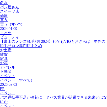
名水
パン屋さん
スイーツ店
酒屋
買う
買う
（すべて）
2024.01.09
まとめ
ビューティー
【富山のメンズ脱毛7選 2024】ヒゲもVIOもおさらば！男性の
脱毛サロン専門店まとめ
お土産
雑貨
家具
お花
アパレル
不動産
イベント
イベント
（すべて）
2025.03.03
PR
イベント
バス運転手不足が深刻に！？バス業界が活躍できる未来とはな
にか
イベント