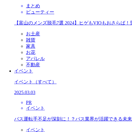
まとめ
ビューティー
【富山のメンズ脱毛7選 2024】ヒゲもVIOもおさら
お土産
雑貨
家具
お花
アパレル
不動産
イベント
イベント
（すべて）
2025.03.03
PR
イベント
バス運転手不足が深刻に！？バス業界が活躍できる未来
イベント