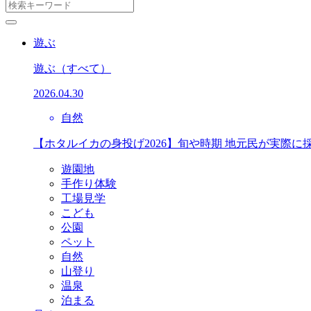
遊ぶ
遊ぶ
（すべて）
2026.04.30
自然
【ホタルイカの身投げ2026】旬や時期 地元民が実際に
遊園地
手作り体験
工場見学
こども
公園
ペット
自然
山登り
温泉
泊まる