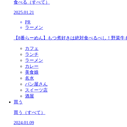
食べる
（すべて）
2025.01.21
PR
ラーメン
【8番らーめん】もつ煮好きは絶対食べるべし！野菜牛
カフェ
ランチ
ラーメン
カレー
美食娘
名水
パン屋さん
スイーツ店
酒屋
買う
買う
（すべて）
2024.01.09