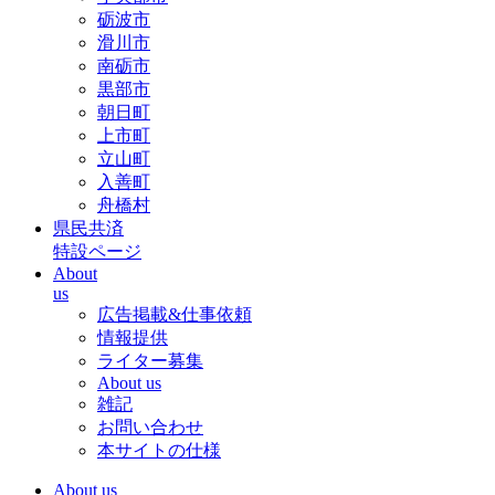
砺波市
滑川市
南砺市
黒部市
朝日町
上市町
立山町
入善町
舟橋村
県民共済
特設ページ
About
us
広告掲載&仕事依頼
情報提供
ライター募集
About us
雑記
お問い合わせ
本サイトの仕様
About us