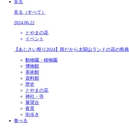
見る
見る
（すべて）
2024.06.22
とやまの花
イベント
【あじさい祭り2024】雨だから太閤山ランドの花の祭
動物園・植物園
博物館
美術館
資料館
歴史
とやまの花
神社・寺
展望台
夜景
街歩き
食べる